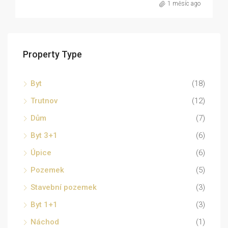
1 měsíc ago
Property Type
Byt
(18)
Trutnov
(12)
Dům
(7)
Byt 3+1
(6)
Úpice
(6)
Pozemek
(5)
Stavební pozemek
(3)
Byt 1+1
(3)
Náchod
(1)