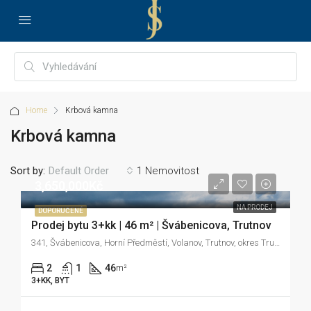
Home
Krbová kamna
Krbová kamna
Sort by:
1 Nemovitost
Default Order
3,650,000Kč
NA PRODEJ
DOPORUČENÉ
Prodej bytu 3+kk | 46 m² | Švábenicova, Trutnov
341, Švábenicova, Horní Předměstí, Volanov, Trutnov, okres Trutnov, Královéhradecký kraj, 541 01, Česko
2
1
46
m²
3+KK, BYT