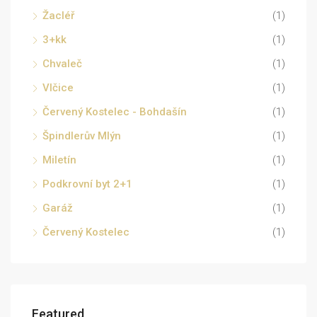
Žacléř
(1)
3+kk
(1)
Chvaleč
(1)
Vlčice
(1)
Červený Kostelec - Bohdašín
(1)
Špindlerův Mlýn
(1)
Miletín
(1)
Podkrovní byt 2+1
(1)
Garáž
(1)
Červený Kostelec
(1)
Featured